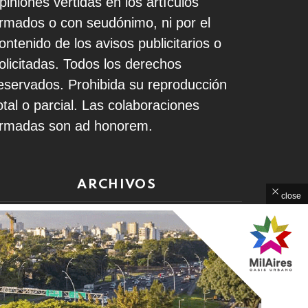
piniones vertidas en los artículos
irmados o con seudónimo, ni por el
ontenido de los avisos publicitarios o
olicitadas. Todos los derechos
eservados. Prohibida su reproducción
otal o parcial. Las colaboraciones
irmadas son ad honorem.
ARCHIVOS
close
rchivos
Home
Contacto
Política de Privacidad