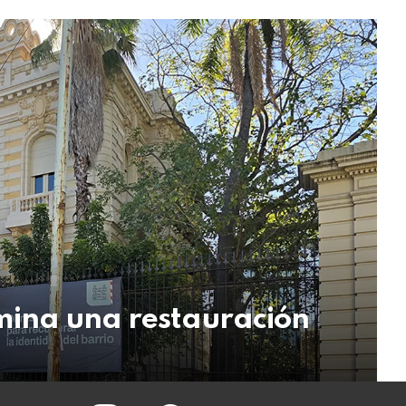
lmina una restauración
instagram
facebook
twitter
youtube