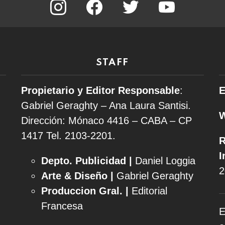
STAFF
Propietario y Editor Responsable
:
E
Gabriel Geraghty – Ana Laura Santisi.
Dirección: Mónaco 4416 – CABA – CP
1417
Tel. 2103-2201.
R
I
Depto. Publicidad |
Daniel Loggia
2
Arte & Diseño |
Gabriel Geraghty
Produccion Gral. |
Editorial
Francesa
E