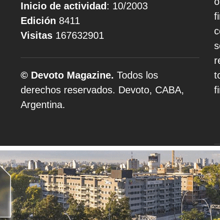
o
Inicio de actividad
: 10/2003
f
Edición
8411
c
Visitas
167632901
s
r
© Devoto Magazine.
Todos los
t
derechos reservados. Devoto, CABA,
f
Argentina.
A