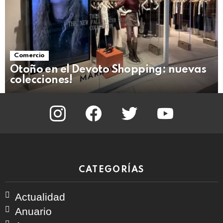
Comercio
Otoño en el Devoto Shopping: nuevas
colecciones!
instagram
facebook
twitter
youtube
CATEGORÍAS
Actualidad
Anuario