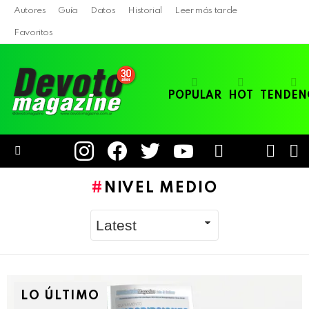
Autores
Guía
Datos
Historial
Leer más tarde
Favoritos
POPULAR
HOT
TENDEN
instagram
facebook
twitter
youtube
LOGIN
B
SWITC
SKIN
Menu
NIVEL MEDIO
LO ÚLTIMO