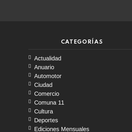
08
de
agosto
de
2026
CATEGORÍAS
Actualidad
Anuario
Automotor
Ciudad
Comercio
Comuna 11
Cultura
Deportes
Ediciones Mensuales