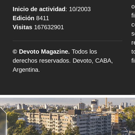
o
Inicio de actividad
: 10/2003
f
Edición
8411
c
Visitas
167632901
s
r
© Devoto Magazine.
Todos los
t
derechos reservados. Devoto, CABA,
f
Argentina.
A