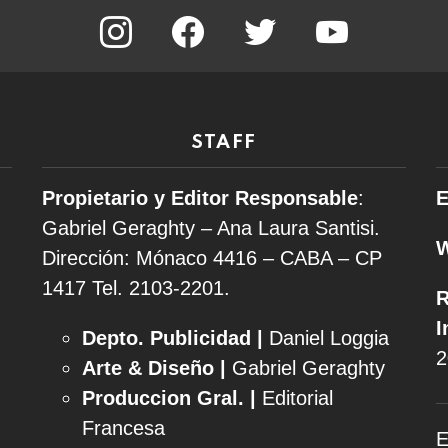
instagram
facebook
twitter
youtube
STAFF
Propietario y Editor Responsable
:
E
Gabriel Geraghty – Ana Laura Santisi.
Dirección: Mónaco 4416 – CABA – CP
1417
Tel. 2103-2201.
R
I
Depto. Publicidad |
Daniel Loggia
2
Arte & Diseño |
Gabriel Geraghty
Produccion Gral. |
Editorial
Francesa
E