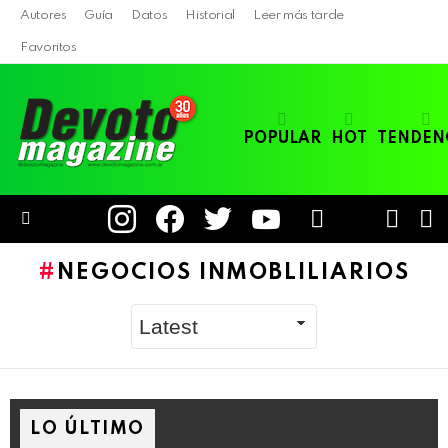
Autores
Guía
Datos
Historial
Leer más tarde
Favoritos
POPULAR
HOT
TENDEN
instagram
facebook
twitter
youtube
LOGIN
B
SWITC
SKIN
Menu
NEGOCIOS INMOBLILIARIOS
LO ÚLTIMO