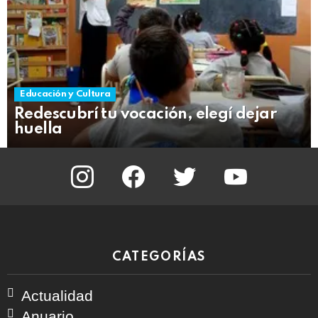
Educación y Cultura
Redescubrí tu vocación, elegí dejar
huella
instagram
facebook
twitter
youtube
CATEGORÍAS
Actualidad
Anuario