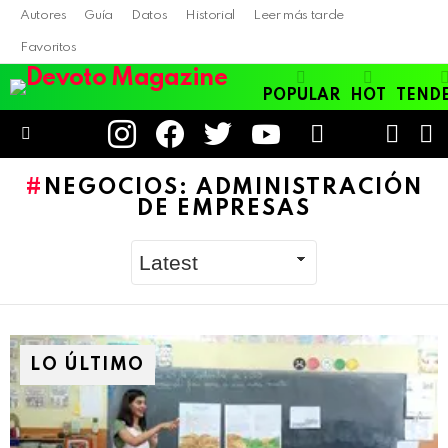
Autores
Guía
Datos
Historial
Leer más tarde
Favoritos
POPULAR
HOT
TEND
instagram
facebook
twitter
youtube
LOGIN
B
SWITC
SKIN
Menu
NEGOCIOS: ADMINISTRACIÓN
DE EMPRESAS
LO ÚLTIMO