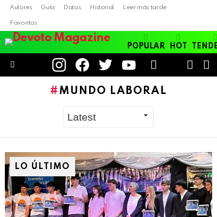
Autores
Guía
Datos
Historial
Leer más tarde
Favoritos
POPULAR
HOT
TEND
instagram
facebook
twitter
youtube
LOGIN
B
SWITC
SKIN
Menu
MUNDO LABORAL
LO ÚLTIMO