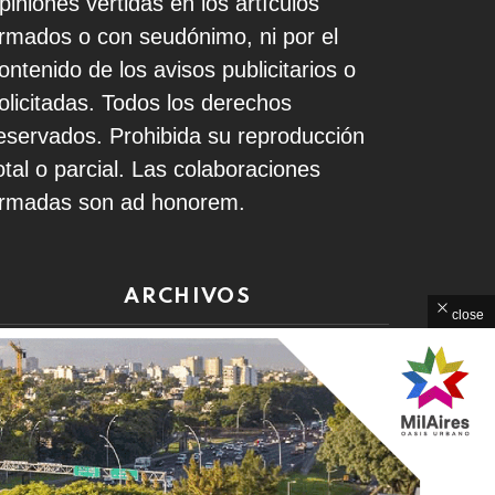
piniones vertidas en los artículos
irmados o con seudónimo, ni por el
ontenido de los avisos publicitarios o
olicitadas. Todos los derechos
eservados. Prohibida su reproducción
otal o parcial. Las colaboraciones
irmadas son ad honorem.
ARCHIVOS
close
rchivos
Home
Contacto
Política de Privacidad