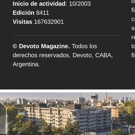
o
Inicio de actividad
: 10/2003
f
Edición
8411
c
Visitas
167632901
s
r
© Devoto Magazine.
Todos los
t
derechos reservados. Devoto, CABA,
f
Argentina.
A