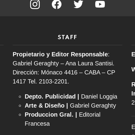
STAFF
Propietario y Editor Responsable
:
E
Gabriel Geraghty – Ana Laura Santisi.
Dirección: Mónaco 4416 – CABA – CP
1417
Tel. 2103-2201.
R
I
Depto. Publicidad |
Daniel Loggia
2
Arte & Diseño |
Gabriel Geraghty
Produccion Gral. |
Editorial
Francesa
E