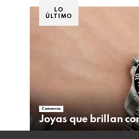
06
de
LO
agosto
ÚLTIMO
de
2026
Comercio
Joyas que brillan c