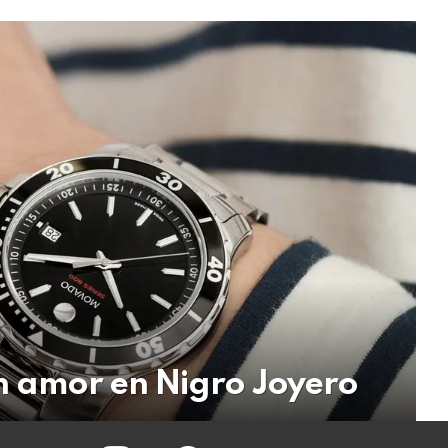
on amor en Nigro Joyero
instagram
facebook
twitter
youtube