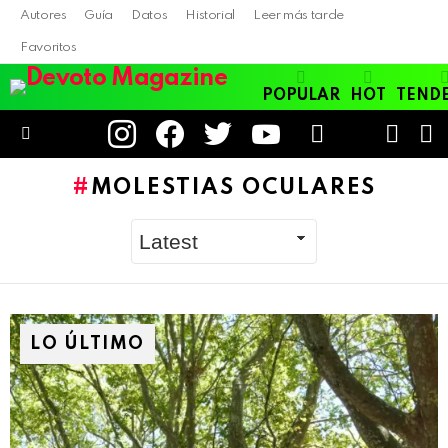
Autores
Guía
Datos
Historial
Leer más tarde
Favoritos
POPULAR
HOT
TEND
instagram
facebook
twitter
youtube
LOGIN
B
SWITC
SKIN
Menu
MOLESTIAS OCULARES
LO ÚLTIMO