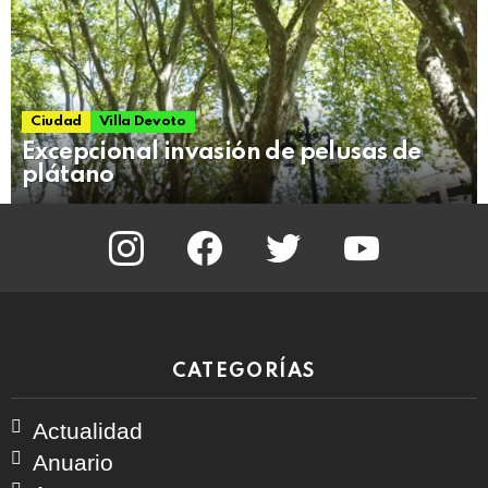
Ciudad
Villa Devoto
Excepcional invasión de pelusas de
plátano
instagram
facebook
twitter
youtube
CATEGORÍAS
Actualidad
Anuario