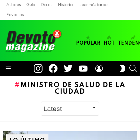
Autores
Guía
Datos
Historial
Leer más tarde
Favoritos
POPULAR
HOT
TENDEN
instagram
facebook
twitter
youtube
LOGIN
B
SWITC
SKIN
Menu
MINISTRO DE SALUD DE LA
CIUDAD