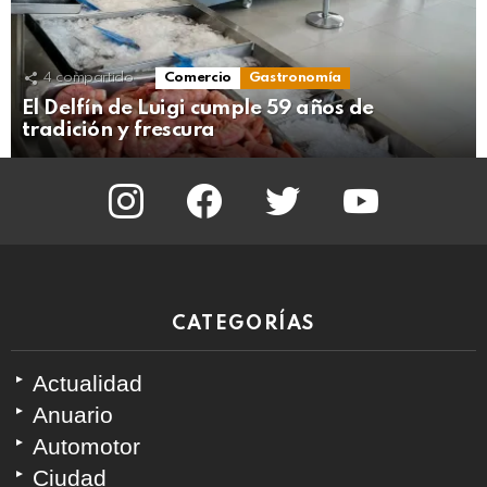
4
compartido
Comercio
Gastronomía
El Delfín de Luigi cumple 59 años de
tradición y frescura
instagram
facebook
twitter
youtube
CATEGORÍAS
Actualidad
Anuario
Automotor
Ciudad