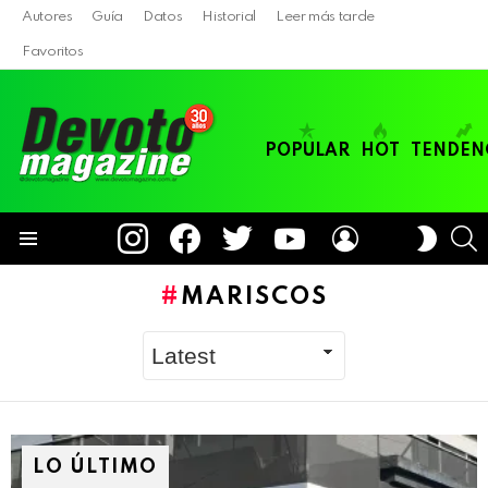
Autores
Guía
Datos
Historial
Leer más tarde
Favoritos
POPULAR
HOT
TENDEN
instagram
facebook
twitter
youtube
LOGIN
B
SWITC
SKIN
Menu
MARISCOS
LO ÚLTIMO