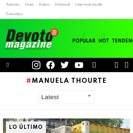
Autores
Guía
Datos
Historial
Leer más tarde
Favoritos
POPULAR
HOT
TENDEN
instagram
facebook
twitter
youtube
LOGIN
B
SWITC
SKIN
Menu
MANUELA THOURTE
LO ÚLTIMO