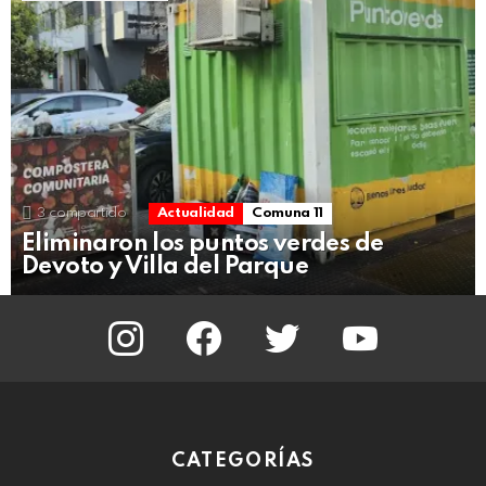
3
compartido
Actualidad
Comuna 11
Eliminaron los puntos verdes de
Devoto y Villa del Parque
instagram
facebook
twitter
youtube
CATEGORÍAS