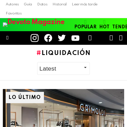
Autores
Guía
Datos
Historial
Leer más tarde
Favoritos
POPULAR
HOT
TEND
instagram
facebook
twitter
youtube
LOGIN
B
SWITC
SKIN
Menu
LIQUIDACIÓN
LO ÚLTIMO