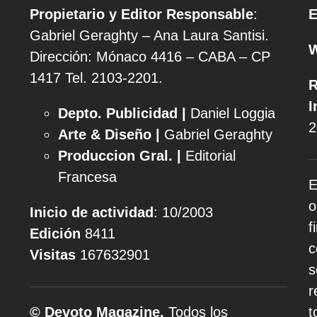
Propietario y Editor Responsable
:
E
Gabriel Geraghty – Ana Laura Santisi.
Dirección: Mónaco 4416 – CABA – CP
1417
Tel. 2103-2201.
R
I
Depto. Publicidad |
Daniel Loggia
2
Arte & Diseño |
Gabriel Geraghty
Produccion Gral. |
Editorial
Francesa
E
o
Inicio de actividad
: 10/2003
f
Edición
8411
c
Visitas
167632901
s
r
© Devoto Magazine.
Todos los
t