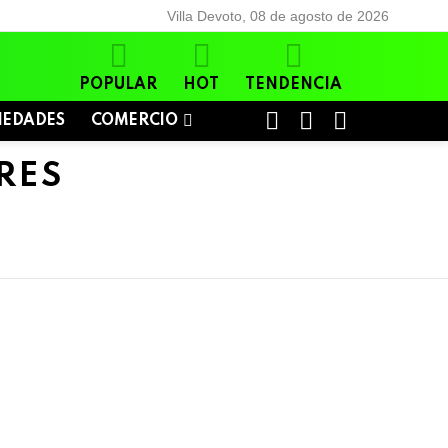
Villa Devoto, 08 de agosto de 2026
POPULAR
HOT
TENDENCIA
BUSCAR
LOGIN
SWITCH
IEDADES
COMERCIO
SKIN
RES