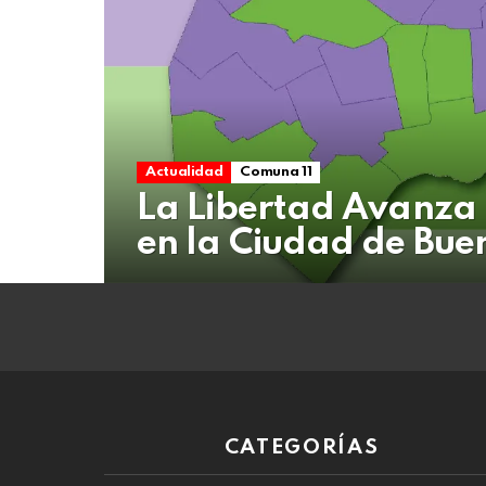
08
de
agosto
de
2026
Actualidad
Comuna 11
La Libertad Avanza
en la Ciudad de Bue
CATEGORÍAS