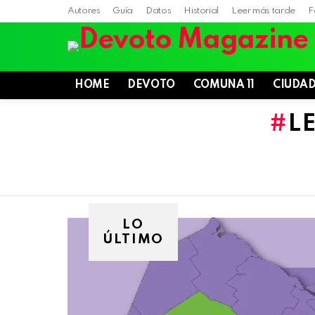
Autores
Guía
Datos
Historial
Leer más tarde
F
HOME
DEVOTO
COMUNA 11
CIUDA
L
LO
ÚLTIMO
Villa
Devoto,