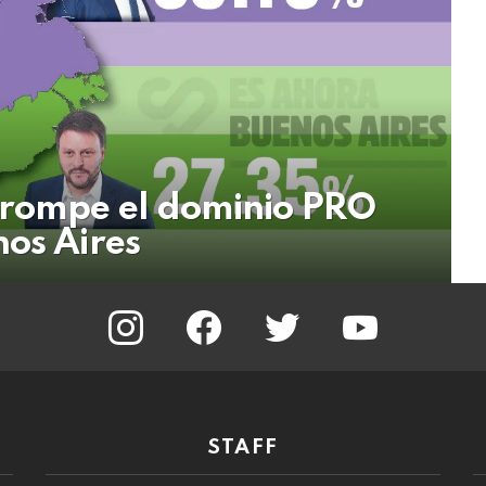
 rompe el dominio PRO
nos Aires
instagram
facebook
twitter
youtube
STAFF