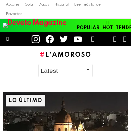
Autores
Guía
Datos
Historial
Leer más tarde
Favoritos
POPULAR
HOT
TEND
instagram
facebook
twitter
youtube
LOGIN
B
SWITC
SKIN
Menu
L’AMOROSO
LO ÚLTIMO