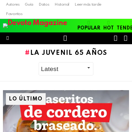
Autores
Guía
Datos
Historial
Leer más tarde
Favoritos
POPULAR
HOT
TEND
LOGIN
B
SWITC
SKIN
Menu
LA JUVENIL 65 AÑOS
LO ÚLTIMO