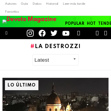
Autores
Guía
Datos
Historial
Leer más tarde
Favoritos
POPULAR
HOT
TEND
instagram
facebook
twitter
youtube
LOGIN
B
SWITC
SKIN
Menu
LA DESTROZZI
LO ÚLTIMO