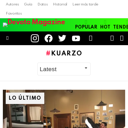
Autores
Guía
Datos
Historial
Leer más tarde
Favoritos
POPULAR
HOT
TEND
instagram
facebook
twitter
youtube
LOGIN
B
SWITC
SKIN
Menu
KUARZO
LO ÚLTIMO