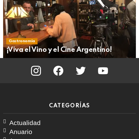
Gastronomía
¡Viva el Vino y el Cine Argentino!
instagram
facebook
twitter
youtube
CATEGORÍAS
Actualidad
Anuario