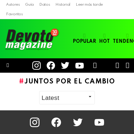
Autores
Guía
Datos
Historial
Leer más tarde
Favoritos
POPULAR
HOT
TENDEN
instagram
facebook
twitter
youtube
LOGIN
B
SWITC
SKIN
Menu
JUNTOS POR EL CAMBIO
instagram
facebook
twitter
youtube