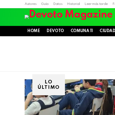
Autores
Guía
Datos
Historial
Leer más tarde
F
HOME
DEVOTO
COMUNA 11
CIUDA
LO
ÚLTIMO
Villa
Devoto,