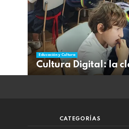
08
de
agosto
de
2026
Educación y Cultura
Cultura Digital: la 
CATEGORÍAS