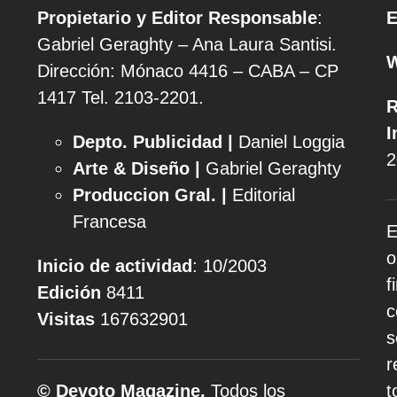
Propietario y Editor Responsable
:
E
Gabriel Geraghty – Ana Laura Santisi.
Dirección: Mónaco 4416 – CABA – CP
1417
Tel. 2103-2201.
R
I
Depto. Publicidad |
Daniel Loggia
2
Arte & Diseño |
Gabriel Geraghty
Produccion Gral. |
Editorial
Francesa
E
o
Inicio de actividad
: 10/2003
f
Edición
8411
c
Visitas
167632901
s
r
© Devoto Magazine.
Todos los
t