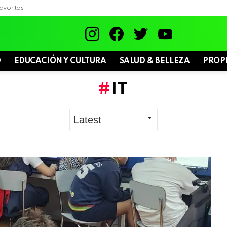
avoritos
instagram
facebook
twitter
youtube
D
EDUCACIÓN Y CULTURA
SALUD & BELLEZA
PROP
IT