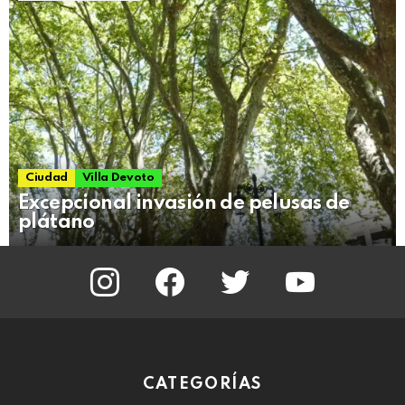
Ciudad
Villa Devoto
Excepcional invasión de pelusas de
plátano
instagram
facebook
twitter
youtube
CATEGORÍAS