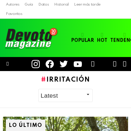
Autores
Guía
Datos
Historial
Leer más tarde
Favoritos
POPULAR
HOT
TENDEN
instagram
facebook
twitter
youtube
LOGIN
B
SWITC
SKIN
Menu
IRRITACIÓN
LO ÚLTIMO