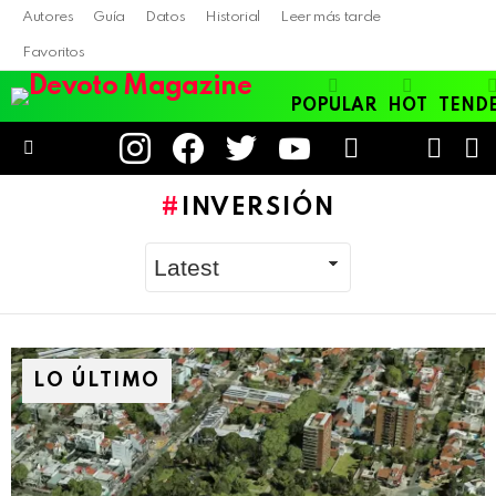
Autores
Guía
Datos
Historial
Leer más tarde
Favoritos
POPULAR
HOT
TEND
instagram
facebook
twitter
youtube
LOGIN
B
SWITC
SKIN
Menu
INVERSIÓN
LO ÚLTIMO