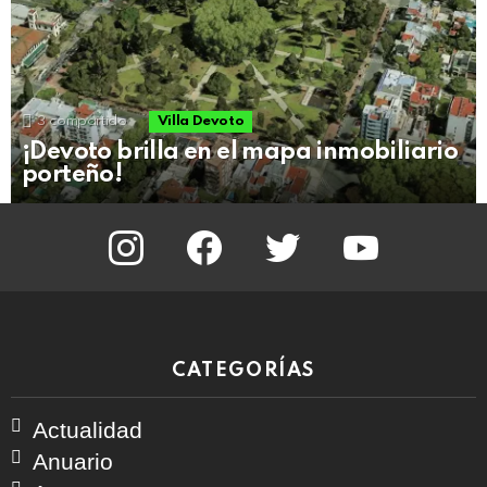
3
compartido
Villa Devoto
¡Devoto brilla en el mapa inmobiliario
porteño!
instagram
facebook
twitter
youtube
CATEGORÍAS
Actualidad
Anuario