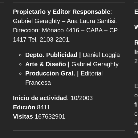
Propietario y Editor Responsable
:
E
Gabriel Geraghty – Ana Laura Santisi.
Dirección: Mónaco 4416 – CABA – CP
1417
Tel. 2103-2201.
R
I
Depto. Publicidad |
Daniel Loggia
2
Arte & Diseño |
Gabriel Geraghty
Produccion Gral. |
Editorial
Francesa
E
o
Inicio de actividad
: 10/2003
f
Edición
8411
c
Visitas
167632901
s
r