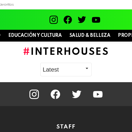
avoritos
instagram
facebook
twitter
youtube
D
EDUCACIÓN Y CULTURA
SALUD & BELLEZA
PROP
INTERHOUSES
instagram
facebook
twitter
youtube
STAFF