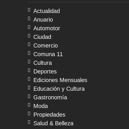
08
de
Actualidad
agosto
Anuario
de
2026
Automotor
Ciudad
Comercio
Comuna 11
Cultura
Deportes
Ediciones Mensuales
Educación y Cultura
Gastronomía
Moda
Propiedades
Salud & Belleza