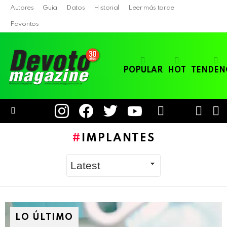
Autores
Guía
Datos
Historial
Leer más tarde
Favoritos
POPULAR
HOT
TENDEN
instagram
facebook
twitter
youtube
LOGIN
B
SWITC
SKIN
Menu
IMPLANTES
LO ÚLTIMO