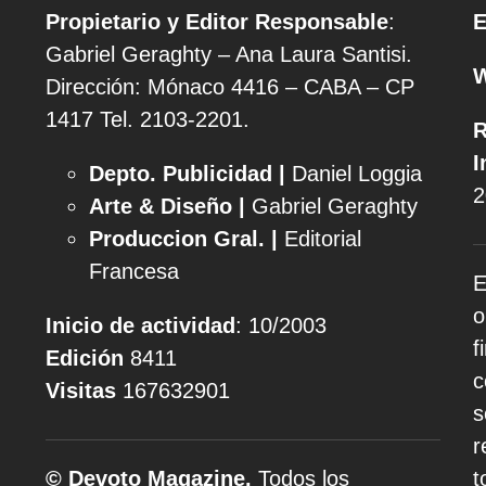
Propietario y Editor Responsable
:
E
Gabriel Geraghty – Ana Laura Santisi.
Dirección: Mónaco 4416 – CABA – CP
1417
Tel. 2103-2201.
R
I
Depto. Publicidad |
Daniel Loggia
2
Arte & Diseño |
Gabriel Geraghty
Produccion Gral. |
Editorial
Francesa
E
o
Inicio de actividad
: 10/2003
f
Edición
8411
c
Visitas
167632901
s
r
© Devoto Magazine.
Todos los
t