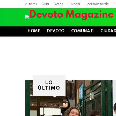
Autores
Guía
Datos
Historial
Leer más tarde
F
HOME
DEVOTO
COMUNA 11
CIUDA
LO
ÚLTIMO
Villa
Devoto,