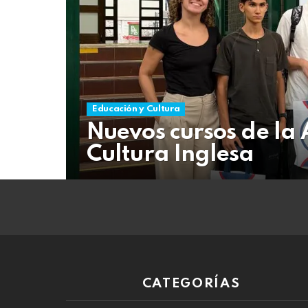
06
de
agosto
de
2026
Educación y Cultura
Nuevos cursos de la
Cultura Inglesa
CATEGORÍAS