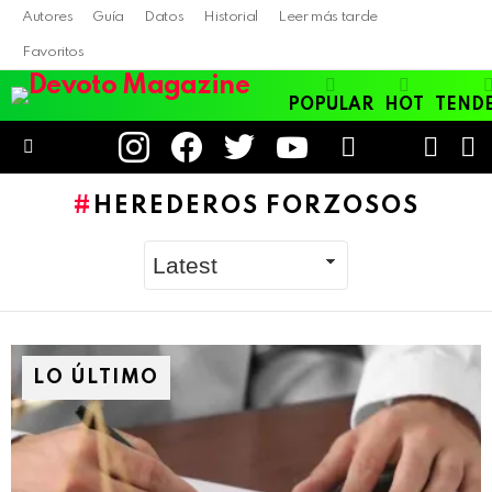
Autores
Guía
Datos
Historial
Leer más tarde
Favoritos
POPULAR
HOT
TEND
instagram
facebook
twitter
youtube
LOGIN
B
SWITC
SKIN
Menu
HEREDEROS FORZOSOS
LO ÚLTIMO