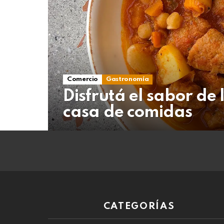
07
de
agosto
de
2026
Comercio
Gastronomía
Disfrutá el sabor de 
casa de comidas
CATEGORÍAS