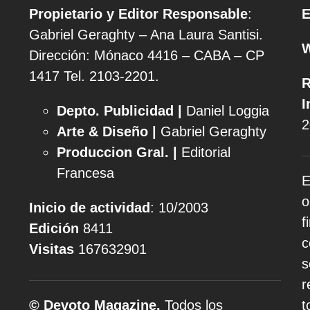
Propietario y Editor Responsable
:
E
Gabriel Geraghty – Ana Laura Santisi.
Dirección: Mónaco 4416 – CABA – CP
1417
Tel. 2103-2201.
R
I
Depto. Publicidad |
Daniel Loggia
2
Arte & Diseño |
Gabriel Geraghty
Produccion Gral. |
Editorial
Francesa
E
o
Inicio de actividad
: 10/2003
f
Edición
8411
c
Visitas
167632901
s
r
© Devoto Magazine.
Todos los
t