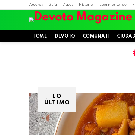
Autores
Guía
Datos
Historial
Leer más tarde
F
HOME
DEVOTO
COMUNA 11
CIUDA
LO
ÚLTIMO
Villa
Devoto,