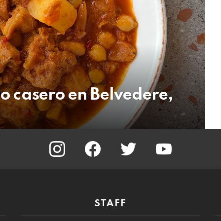
lo casero en Belvedere,
instagram
facebook
twitter
youtube
STAFF