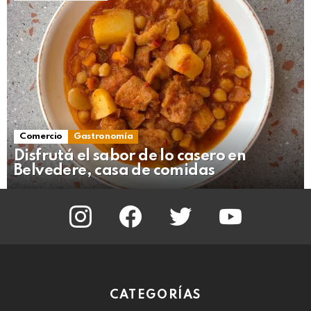
Comercio
Gastronomía
Disfrutá el sabor de lo casero en
Belvedere, casa de comidas
instagram
facebook
twitter
youtube
CATEGORÍAS