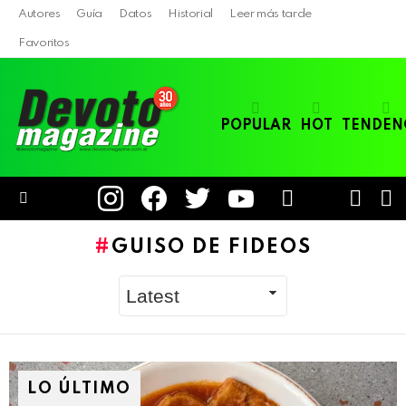
Autores
Guía
Datos
Historial
Leer más tarde
Favoritos
POPULAR
HOT
TENDEN
instagram
facebook
twitter
youtube
LOGIN
B
SWITC
SKIN
Menu
GUISO DE FIDEOS
LO ÚLTIMO