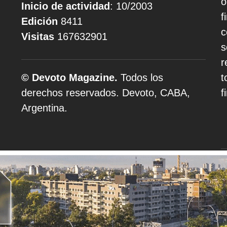
o
Inicio de actividad
: 10/2003
f
Edición
8411
c
Visitas
167632901
s
r
© Devoto Magazine.
Todos los
t
derechos reservados. Devoto, CABA,
f
Argentina.
A