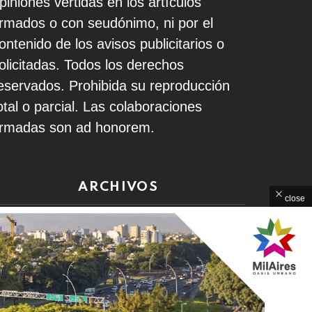
piniones vertidas en los artículos
irmados o con seudónimo, ni por el
ontenido de los avisos publicitarios o
olicitadas. Todos los derechos
eservados. Prohibida su reproducción
otal o parcial. Las colaboraciones
irmadas son ad honorem.
ARCHIVOS
close
rchivos
Home
Contacto
Política de Privacidad