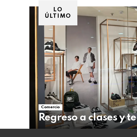
06
de
LO
agosto
ÚLTIMO
de
2026
Comercio
Regreso a clases y t