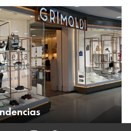
endencias
instagram
facebook
twitter
youtube