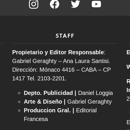
STAFF
Propietario y Editor Responsable
:
E
Gabriel Geraghty – Ana Laura Santisi.
Dirección: Mónaco 4416 – CABA – CP
1417
Tel. 2103-2201.
R
I
Depto. Publicidad |
Daniel Loggia
2
Arte & Diseño |
Gabriel Geraghty
Produccion Gral. |
Editorial
Francesa
E