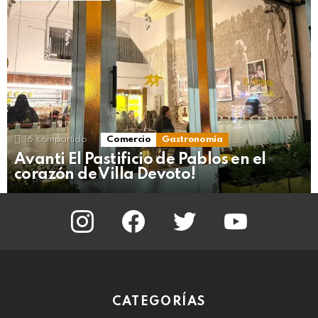
16
compartido
Comercio
Gastronomía
Avanti El Pastificio de Pablos en el
corazón de Villa Devoto!
instagram
facebook
twitter
youtube
CATEGORÍAS