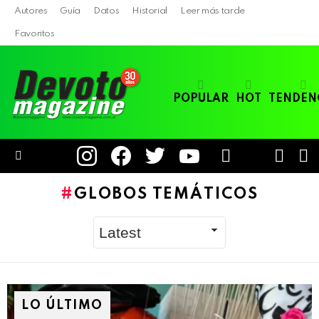
Autores
Guía
Datos
Historial
Leer más tarde
Favoritos
POPULAR
HOT
TENDEN
instagram
facebook
twitter
youtube
LOGIN
B
SWITC
SKIN
Menu
GLOBOS TEMÁTICOS
LO ÚLTIMO