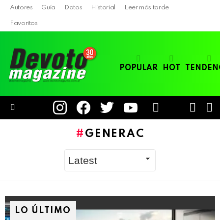
Autores
Guía
Datos
Historial
Leer más tarde
Favoritos
POPULAR
HOT
TENDEN
instagram
facebook
twitter
youtube
LOGIN
B
SWITC
SKIN
Menu
GENERAC
LO ÚLTIMO