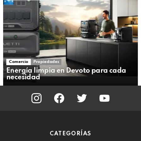
Comercio
Propiedades
Energía limpia en Devoto para cada
necesidad
instagram
facebook
twitter
youtube
CATEGORÍAS