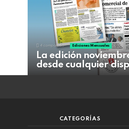
07
de
agosto
de
2026
4
compartido
Ediciones Mensuales
La edición noviembr
desde cualquier disp
CATEGORÍAS