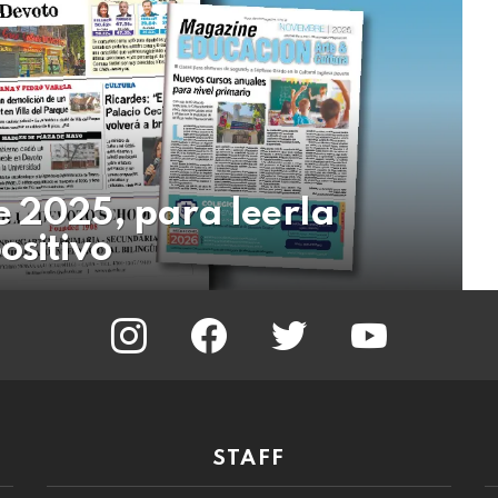
e 2025, para leerla
ositivo
instagram
facebook
twitter
youtube
STAFF