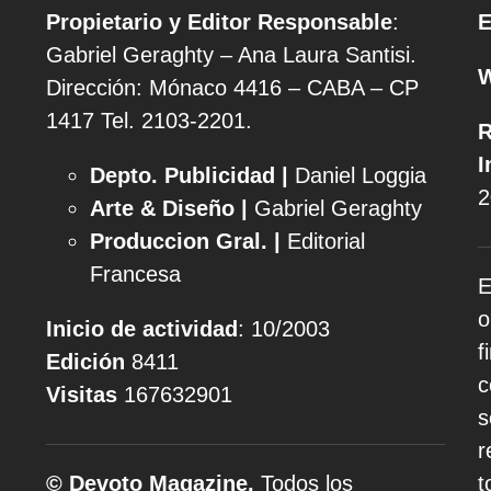
Propietario y Editor Responsable
:
E
Gabriel Geraghty – Ana Laura Santisi.
Dirección: Mónaco 4416 – CABA – CP
1417
Tel. 2103-2201.
R
I
Depto. Publicidad |
Daniel Loggia
2
Arte & Diseño |
Gabriel Geraghty
Produccion Gral. |
Editorial
Francesa
E
o
Inicio de actividad
: 10/2003
f
Edición
8411
c
Visitas
167632901
s
r
© Devoto Magazine.
Todos los
t