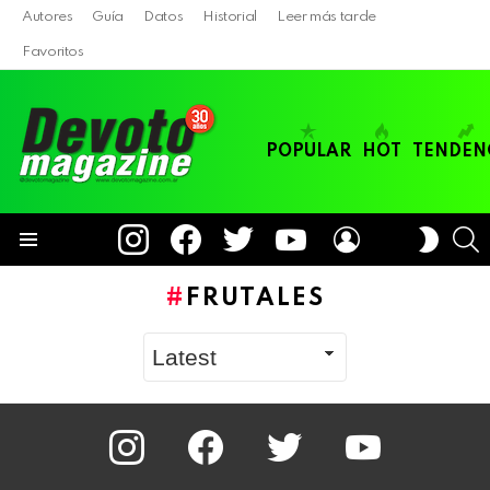
Autores
Guía
Datos
Historial
Leer más tarde
Favoritos
POPULAR
HOT
TENDEN
instagram
facebook
twitter
youtube
LOGIN
B
SWITC
SKIN
Menu
FRUTALES
instagram
facebook
twitter
youtube