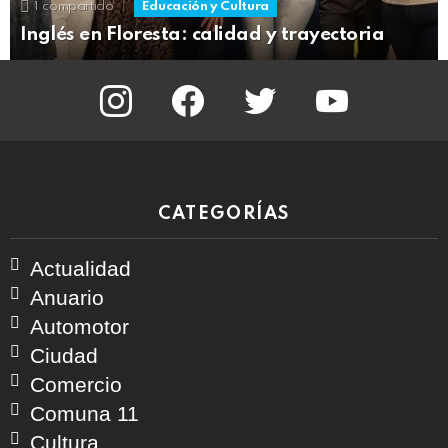
1
compartido
Educación y Cultura
Inglés en Floresta: calidad y trayectoria
instagram
facebook
twitter
youtube
CATEGORÍAS
Actualidad
Anuario
Automotor
Ciudad
Comercio
Comuna 11
Cultura