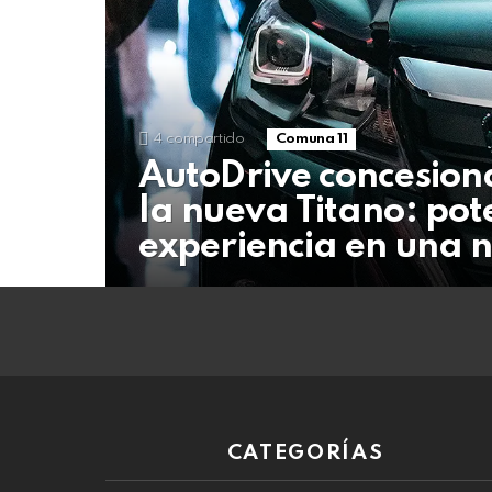
05
de
agosto
de
2026
4
compartido
Comuna 11
AutoDrive concesiona
la nueva Titano: pot
experiencia en una n
CATEGORÍAS