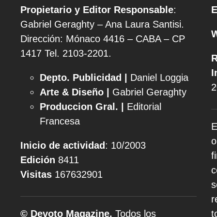
Propietario y Editor Responsable
:
E
Gabriel Geraghty – Ana Laura Santisi.
Dirección: Mónaco 4416 – CABA – CP
1417
Tel. 2103-2201.
R
I
Depto. Publicidad |
Daniel Loggia
2
Arte & Diseño |
Gabriel Geraghty
Produccion Gral. |
Editorial
Francesa
E
o
Inicio de actividad
: 10/2003
f
Edición
8411
c
Visitas
167632901
s
r
© Devoto Magazine.
Todos los
t