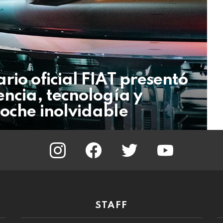
rio oficial FIAT presentó
encia, tecnología y
oche inolvidable
instagram
facebook
twitter
youtube
STAFF