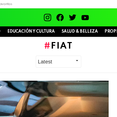
avoritos
instagram
facebook
twitter
youtube
D
EDUCACIÓN Y CULTURA
SALUD & BELLEZA
PROP
FIAT