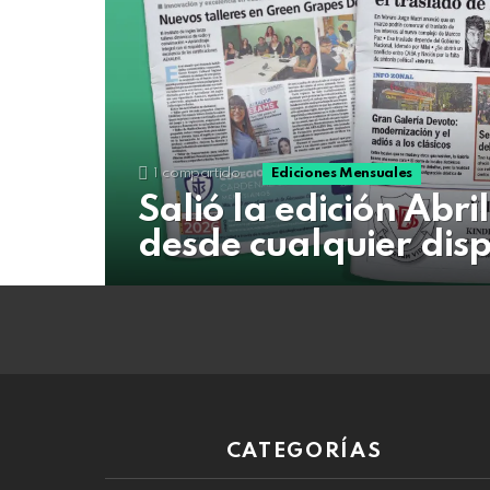
07
de
agosto
de
2026
1
compartido
Ediciones Mensuales
Salió la edición Abri
desde cualquier disp
CATEGORÍAS