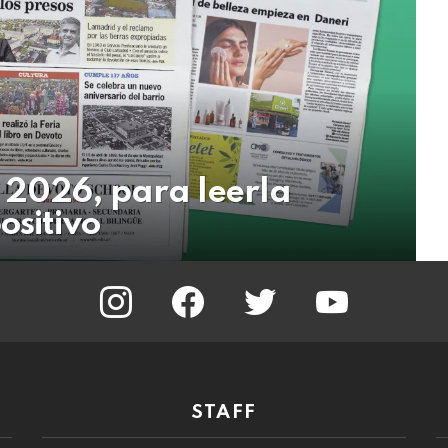
l 2026, para leerla
ositivo
instagram
facebook
twitter
youtube
STAFF