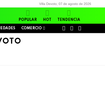
Villa Devoto, 07 de agosto de 2026
POPULAR
HOT
TENDENCIA
BUSCAR
LOGIN
SWITCH
IEDADES
COMERCIO
SKIN
EVOTO