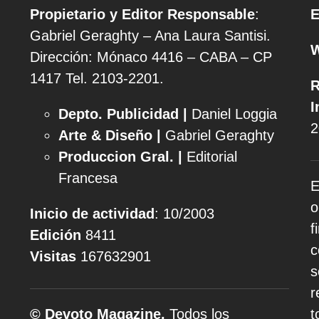
Propietario y Editor Responsable
:
E
Gabriel Geraghty – Ana Laura Santisi.
Dirección: Mónaco 4416 – CABA – CP
1417
Tel. 2103-2201.
R
I
Depto. Publicidad |
Daniel Loggia
2
Arte & Diseño |
Gabriel Geraghty
Produccion Gral. |
Editorial
Francesa
E
o
Inicio de actividad
: 10/2003
f
Edición
8411
c
Visitas
167632901
s
r
© Devoto Magazine.
Todos los
t