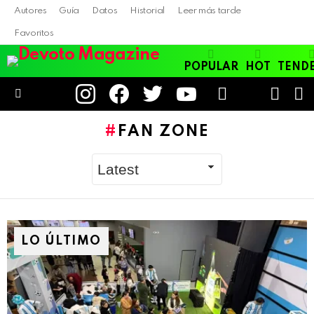
Autores
Guía
Datos
Historial
Leer más tarde
Favoritos
POPULAR
HOT
TEND
instagram
facebook
twitter
youtube
LOGIN
B
SWITC
SKIN
Menu
FAN ZONE
LO ÚLTIMO