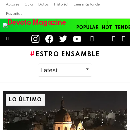
Autores
Guía
Datos
Historial
Leer más tarde
Favoritos
POPULAR
HOT
TEND
instagram
facebook
twitter
youtube
LOGIN
B
SWITC
SKIN
Menu
ESTRO ENSAMBLE
LO ÚLTIMO