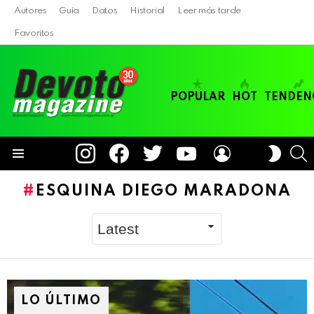
Autores
Guía
Datos
Historial
Leer más tarde
Favoritos
POPULAR
HOT
TENDEN
instagram
facebook
twitter
youtube
LOGIN
B
SWITC
SKIN
Menu
ESQUINA DIEGO MARADONA
LO ÚLTIMO