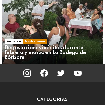
Comercio
Gastronomía
Degustaciones inéditas durante
febrero y marzo en La Bodega de
Bórbore
instagram
facebook
twitter
youtube
CATEGORÍAS