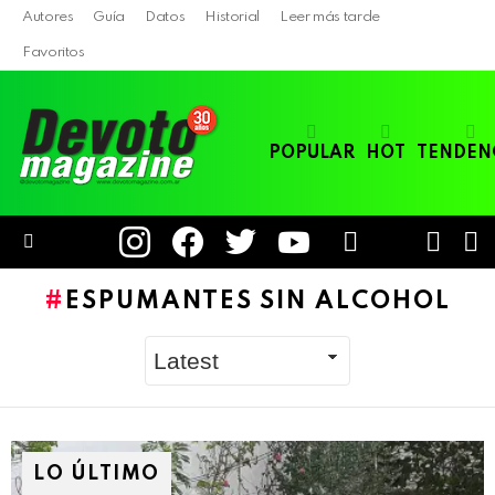
Autores
Guía
Datos
Historial
Leer más tarde
Favoritos
POPULAR
HOT
TENDEN
instagram
facebook
twitter
youtube
LOGIN
B
SWITC
SKIN
Menu
ESPUMANTES SIN ALCOHOL
LO ÚLTIMO