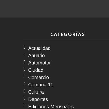
07
de
agosto
de
2026
CATEGORÍAS
Actualidad
Anuario
Automotor
Ciudad
Comercio
Comuna 11
Cultura
Deportes
Ediciones Mensuales