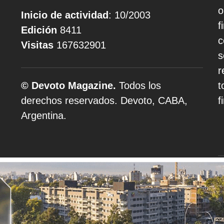
o
Inicio de actividad
: 10/2003
f
Edición
8411
c
Visitas
167632901
s
r
© Devoto Magazine.
Todos los
t
derechos reservados. Devoto, CABA,
f
Argentina.
A