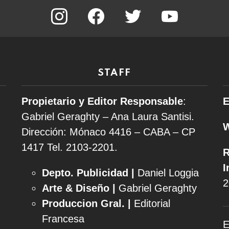
instagram
facebook
twitter
youtube
STAFF
Propietario y Editor Responsable
:
E
Gabriel Geraghty – Ana Laura Santisi.
Dirección: Mónaco 4416 – CABA – CP
1417
Tel. 2103-2201.
R
I
Depto. Publicidad |
Daniel Loggia
2
Arte & Diseño |
Gabriel Geraghty
Produccion Gral. |
Editorial
Francesa
E