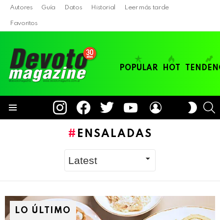
Autores
Guía
Datos
Historial
Leer más tarde
Favoritos
POPULAR
HOT
TENDEN
instagram
facebook
twitter
youtube
LOGIN
B
SWITC
SKIN
Menu
ENSALADAS
LO ÚLTIMO