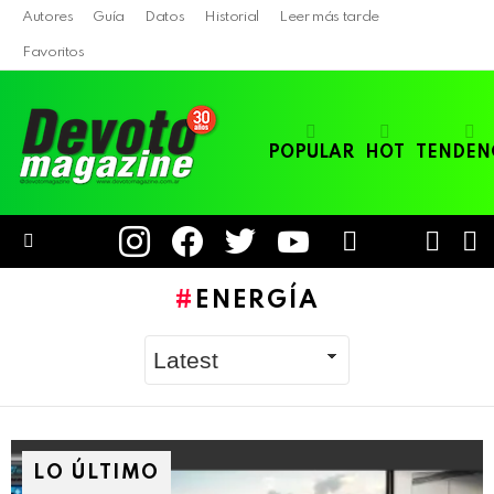
Autores
Guía
Datos
Historial
Leer más tarde
Favoritos
POPULAR
HOT
TENDEN
instagram
facebook
twitter
youtube
LOGIN
B
SWITC
SKIN
Menu
ENERGÍA
LO ÚLTIMO