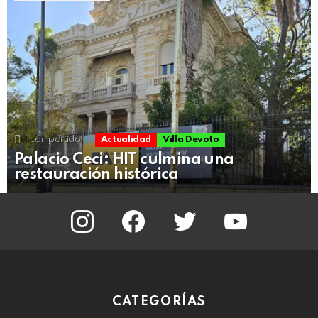
1
compartido
Actualidad
Villa Devoto
Palacio Ceci: HIT culmina una
restauración histórica
instagram
facebook
twitter
youtube
CATEGORÍAS