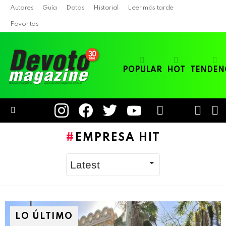
Autores
Guía
Datos
Historial
Leer más tarde
Favoritos
POPULAR
HOT
TENDEN
instagram
facebook
twitter
youtube
LOGIN
B
SWITC
SKIN
Menu
EMPRESA HIT
LO ÚLTIMO