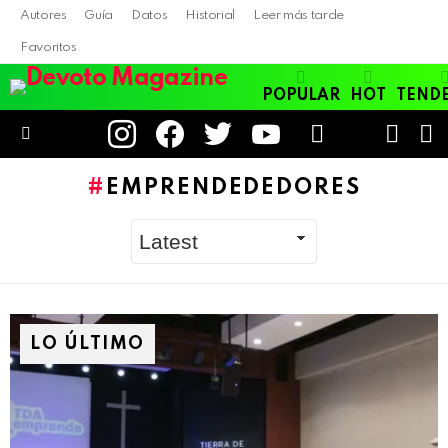
Autores
Guía
Datos
Historial
Leer más tarde
Favoritos
POPULAR
HOT
TEND
instagram
facebook
twitter
youtube
LOGIN
B
SWITC
SKIN
Menu
EMPRENDEDEDORES
LO ÚLTIMO