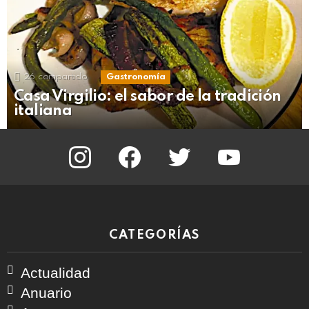
26
compartido
Gastronomía
Casa Virgilio: el sabor de la tradición
italiana
instagram
facebook
twitter
youtube
CATEGORÍAS
Actualidad
Anuario