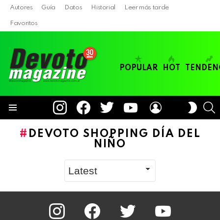
Autores
Guía
Datos
Historial
Leer más tarde
Favoritos
POPULAR
HOT
TENDEN
instagram
facebook
twitter
youtube
LOGIN
B
SWITC
SKIN
Menu
DEVOTO SHOPPING DÍA DEL
NIÑO
instagram
facebook
twitter
youtube