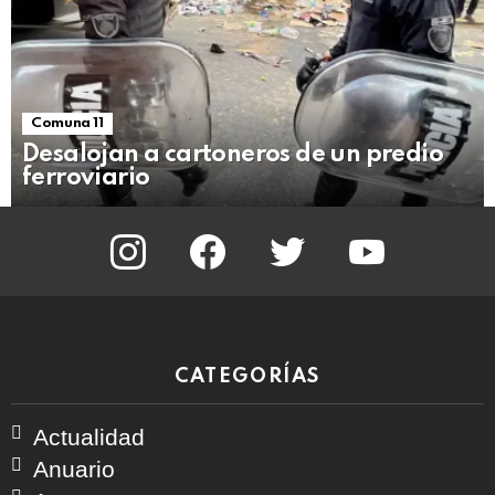
Comuna 11
Desalojan a cartoneros de un predio
ferroviario
instagram
facebook
twitter
youtube
CATEGORÍAS
Actualidad
Anuario