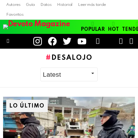
Autores
Guía
Datos
Historial
Leer más tarde
Favoritos
POPULAR
HOT
TEND
instagram
facebook
twitter
youtube
LOGIN
B
SWITC
SKIN
Menu
DESALOJO
LO ÚLTIMO