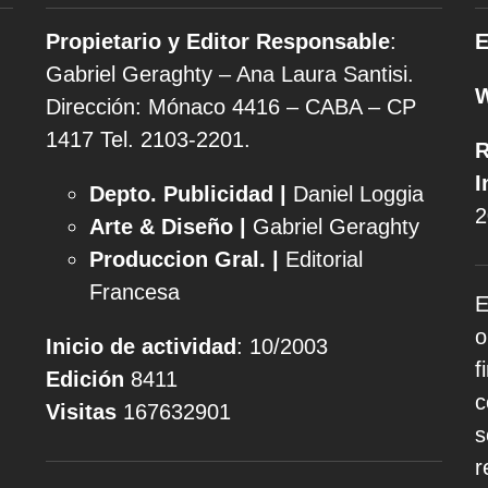
Propietario y Editor Responsable
:
E
Gabriel Geraghty – Ana Laura Santisi.
Dirección: Mónaco 4416 – CABA – CP
1417
Tel. 2103-2201.
R
I
Depto. Publicidad |
Daniel Loggia
2
Arte & Diseño |
Gabriel Geraghty
Produccion Gral. |
Editorial
Francesa
E
o
Inicio de actividad
: 10/2003
f
Edición
8411
c
Visitas
167632901
s
r