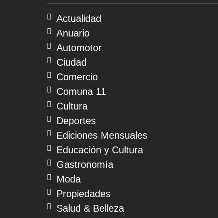
07
de
Actualidad
agosto
Anuario
de
2026
Automotor
Ciudad
Comercio
Comuna 11
Cultura
Deportes
Ediciones Mensuales
Educación y Cultura
Gastronomía
Moda
Propiedades
Salud & Belleza