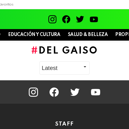
avoritos
instagram
facebook
twitter
youtube
D
EDUCACIÓN Y CULTURA
SALUD & BELLEZA
PROP
DEL GAISO
instagram
facebook
twitter
youtube
STAFF